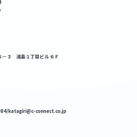
M
/
６－３ 湯島１丁目ビル ６Ｆ
katagiri@c-connect.co.jp