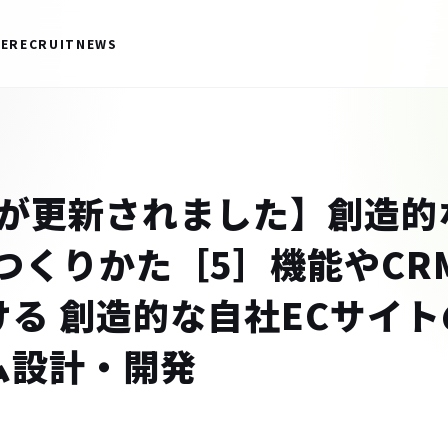
CE
RECRUIT
NEWS
連載が更新されました】創造的
つくりかた［5］機能やCR
る 創造的な自社ECサイト
ム設計・開発