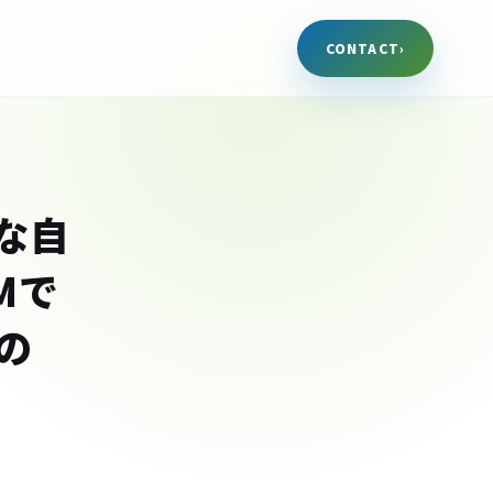
CONTACT
›
な自
Mで
の