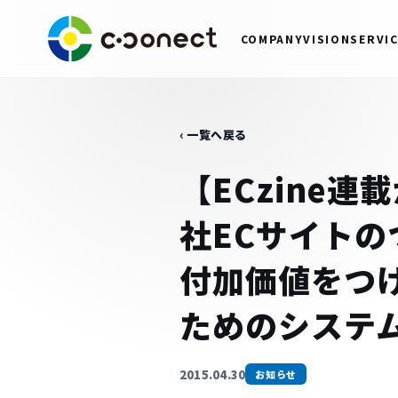
COMPANY
VISION
SERVI
‹ 一覧へ戻る
【ECzine
社ECサイトの
付加価値をつけ
ためのシステ
2015.04.30
お知らせ