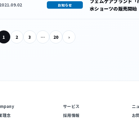
フェムケアブランド「n
2021.09.02
お知らせ
水ショーツの販売開始
1
2
3
…
20
›
mpany
サービス
ニ
業理念
採用情報
お